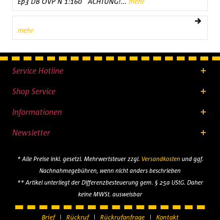
Ep3 DB OVP N 1:160 ACHTUNG!...
mehr
mehr
Service Hotline
Shop Service
Informationen
Newsletter
* Alle Preise inkl. gesetzl. Mehrwertsteuer zzgl.
Versandkosten
und ggf.
Nachnahmegebühren, wenn nicht anders beschrieben
** Artikel unterliegt der Differenzbesteuerung gem. § 25a UStG. Daher
keine MWSt. ausweisbar
Brief
Rückruf
Rückrufanfrage
Kontakt