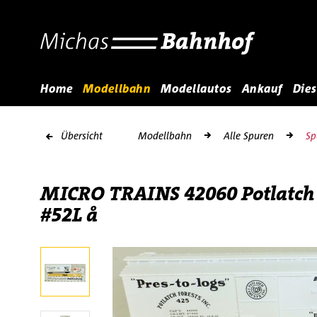
Home
Modellbahn
Modellautos
Ankauf
Dies
Übersicht
Modellbahn
Alle Spuren
Sp
MICRO TRAINS 42060 Potlatch F
#52L å