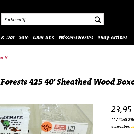
 & Das
Sale
Über uns
Wissenswertes
eBay-Artikel
ur N
orests 425 40' Sheathed Wood Boxc
23,95
** Artikel un
ausweisbar.
z