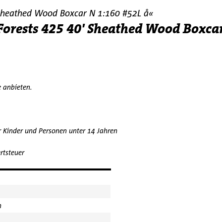
Sheathed Wood Boxcar N 1:160 #52L å«
orests 425 40' Sheathed Wood Boxca
e anbieten.
r Kinder und Personen unter 14 Jahren
rtsteuer
n