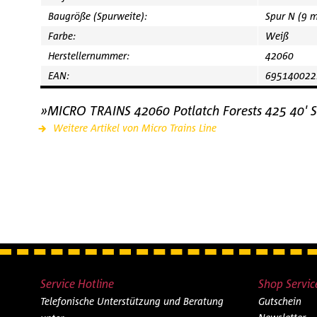
Baugröße (Spurweite):
Spur N (9 
Farbe:
Weiß
Herstellernummer:
42060
EAN:
695140022
»MICRO TRAINS 42060 Potlatch Forests 425 40' 
Weitere Artikel von Micro Trains Line
Service Hotline
Shop Servic
Telefonische Unterstützung und Beratung
Gutschein