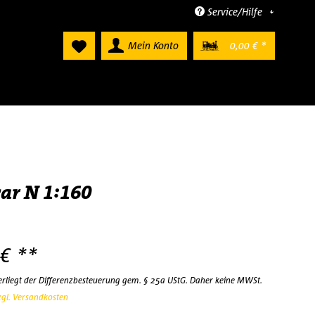
Service/Hilfe
Mein Konto
0,00 € *
ar N 1:160
 € **
terliegt der Differenzbesteuerung gem. § 25a UStG. Daher keine MWSt.
zgl. Versandkosten