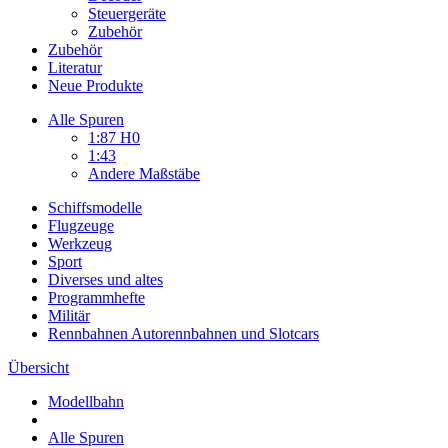
Steuergeräte
Zubehör
Zubehör
Literatur
Neue Produkte
Alle Spuren
1:87 H0
1:43
Andere Maßstäbe
Schiffsmodelle
Flugzeuge
Werkzeug
Sport
Diverses und altes
Programmhefte
Militär
Rennbahnen Autorennbahnen und Slotcars
Übersicht
Modellbahn
Alle Spuren