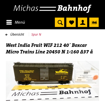
Menü
Übersicht
Spur N
West India Fruit WIF 212 40´ Boxcar
Micro Trains Line 20450 N 1:160 ∆37 å