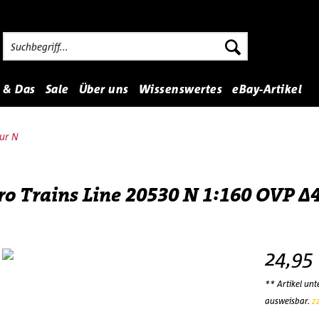
 & Das
Sale
Über uns
Wissenswertes
eBay-Artikel
ur N
ro Trains Line 20530 N 1:160 OVP ∆
24,95
** Artikel un
ausweisbar.
z