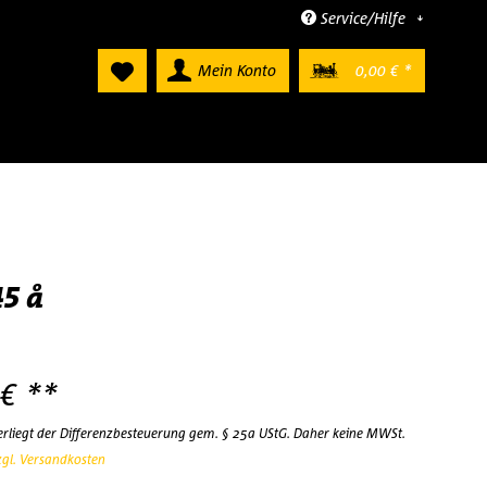
Service/Hilfe
Mein Konto
0,00 € *
45 å
 € **
terliegt der Differenzbesteuerung gem. § 25a UStG. Daher keine MWSt.
zgl. Versandkosten