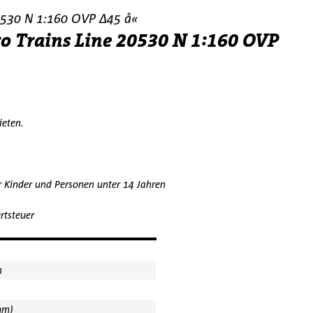
20530 N 1:160 OVP ∆45 å«
o Trains Line 20530 N 1:160 OVP
bieten.
r Kinder und Personen unter 14 Jahren
rtsteuer
n
mm)