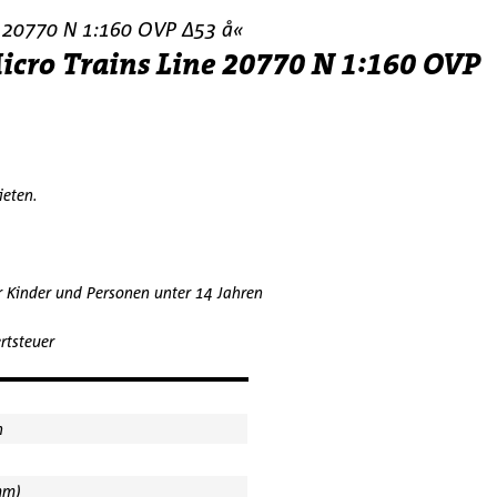
 20770 N 1:160 OVP ∆53 å«
cro Trains Line 20770 N 1:160 OVP
bieten.
r Kinder und Personen unter 14 Jahren
rtsteuer
n
mm)