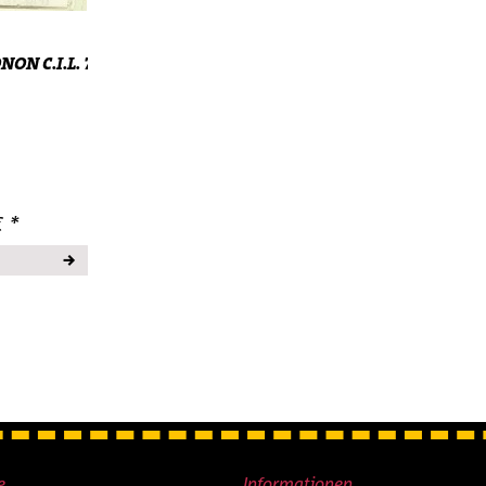
NON C.I.L. 778 Micro Trains...
t Boxcar Micro Trains Line 20486 N 1:160
€ *
e
Informationen