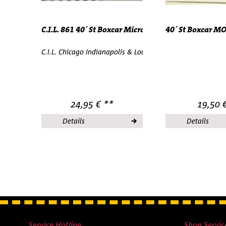
C.I.L. 861 40´ St Boxcar Micro Trains Line...
40´ St Boxcar MO
C.I.L. Chicago Indianapolis & Louisville Railway 861 40´ S
24,95 € **
19,50 
Details
Details
Service Hotline
Shop Servic