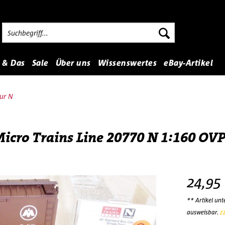
 & Das
Sale
Über uns
Wissenswertes
eBay-Artikel
ur N
cro Trains Line 20770 N 1:160 OVP
24,95
** Artikel un
ausweisbar.
z