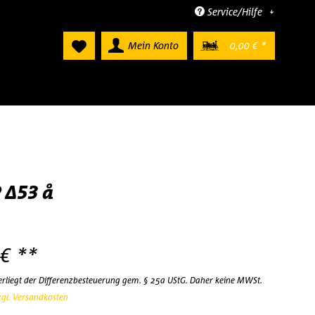
Service/Hilfe
Mein Konto
0,00 € *
 ∆53 å
 € **
terliegt der Differenzbesteuerung gem. § 25a UStG. Daher keine MWSt.
zgl. Versandkosten