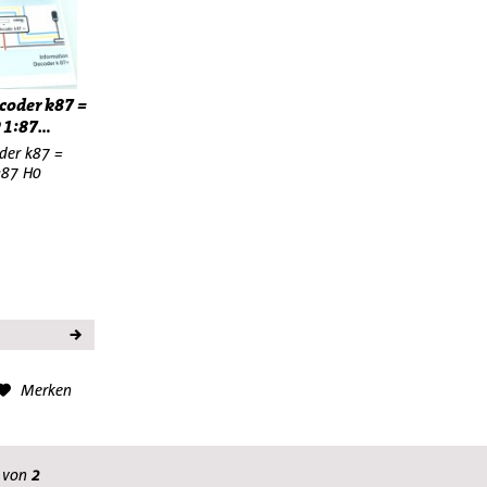
coder k87 =
1:87...
der k87 =
:87 H0
Merken
von
2