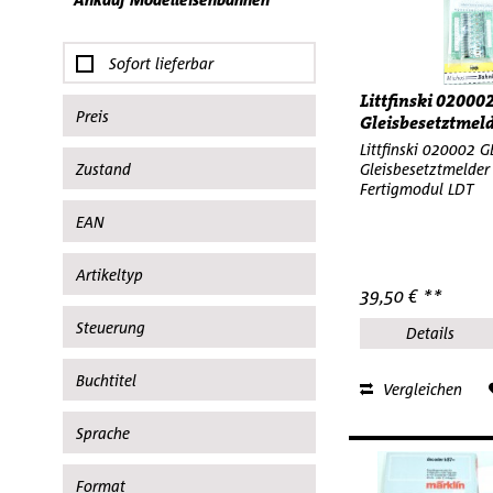
Sofort lieferbar
Littfinski 0200
Preis
Gleisbesetztmeld
Littfinski 020002 
Zustand
Gleisbesetztmelder
von
6,10 €
bis
79,50 €
Fertigmodul LDT
gebraucht
EAN
neu
4001883060361
Artikeltyp
Neu OPV
39,50 € **
4001883060835
Neuwertig
Decoder
Steuerung
4001883060842
Details
Firmware Update
4001883060873
Digital
Buchtitel
Innenbeleuchtung
4001883660202
Vergleichen
memory
4001883660356
Twin-Center Handbuch
Sprache
Zweifachadapter
4003453860159
4003453860784
Deutsch
Format