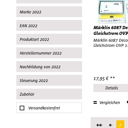
4005575031806
Englisch
4026602050928
Taschenbuch
Marke 2022
4031111142255
9005033107550
Lenz
EAN 2022
Märklin 6087 De
Littfinski
Gleichstrom OVP 
4038264023844
Produktart 2022
Märklin 6087 Deco
Gleichstrom OVP 1
Adapter
Herstellernummer 2022
Gleisbesetztmelder
11010
Nachbildung von 2022
020002
17,95 € **
LA010
Steuerung 2022
Details
Digital
Zubehör
Vergleichen
Adapter
Versandkostenfrei
Anschlußkabel
Booster
2