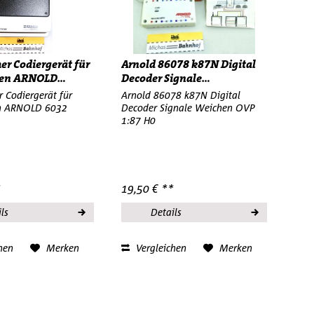
r Codiergerät für
Arnold 86078 k87N Digital
en ARNOLD...
Decoder Signale...
 Codiergerät für
Arnold 86078 k87N Digital
n ARNOLD 6032
Decoder Signale Weichen OVP
1:87 H0
*
19,50 € **
ls
Details
hen
Merken
Vergleichen
Merken