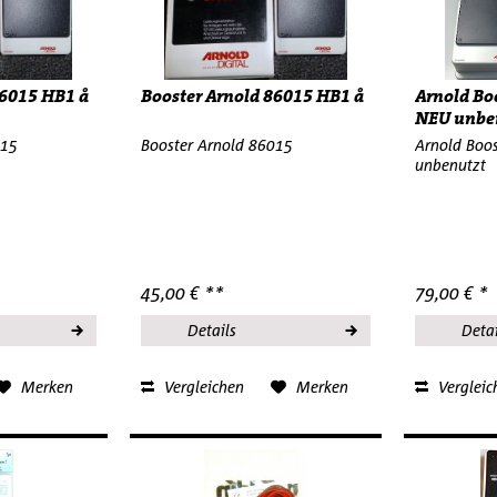
86015 HB1 å
Booster Arnold 86015 HB1 å
Arnold Bo
NEU unbe
015
Booster Arnold 86015
Arnold Boo
unbenutzt
45,00 € **
79,00 € *
Details
Detai
Merken
Vergleichen
Merken
Vergleic