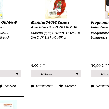
02 GBM-8-F
Märklin 74042 Zusatz
Programme
er...
Anschluss 2m OVP 1:87 H0...
Lokadress
GBM-8-F
Märklin 74042 Zusatz Anschluss
Programmer
 8-fach
2m OVP 1:87 H0 HJ5 µ
Lokadresse
9,99 € *
39,00 € *
Details
Detai
Merken
Vergleichen
Merken
Vergleic