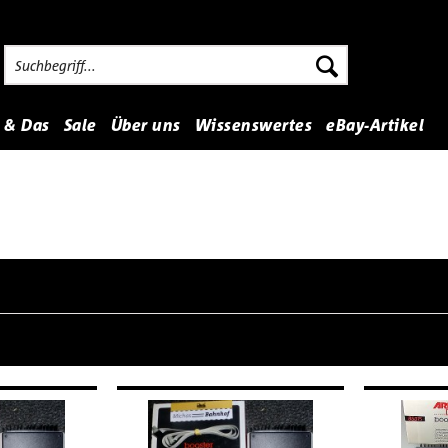
 & Das
Sale
Über uns
Wissenswertes
eBay-Artikel
von
2