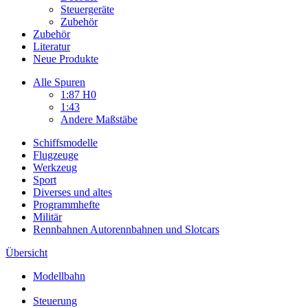
Steuergeräte
Zubehör
Zubehör
Literatur
Neue Produkte
Alle Spuren
1:87 H0
1:43
Andere Maßstäbe
Schiffsmodelle
Flugzeuge
Werkzeug
Sport
Diverses und altes
Programmhefte
Militär
Rennbahnen Autorennbahnen und Slotcars
Übersicht
Modellbahn
Steuerung