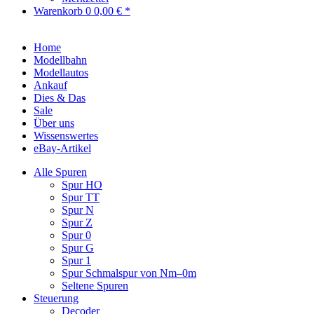
Warenkorb
0
0,00 € *
Home
Modellbahn
Modellautos
Ankauf
Dies & Das
Sale
Über uns
Wissenswertes
eBay-Artikel
Alle Spuren
Spur HO
Spur TT
Spur N
Spur Z
Spur 0
Spur G
Spur 1
Spur Schmalspur von Nm–0m
Seltene Spuren
Steuerung
Decoder