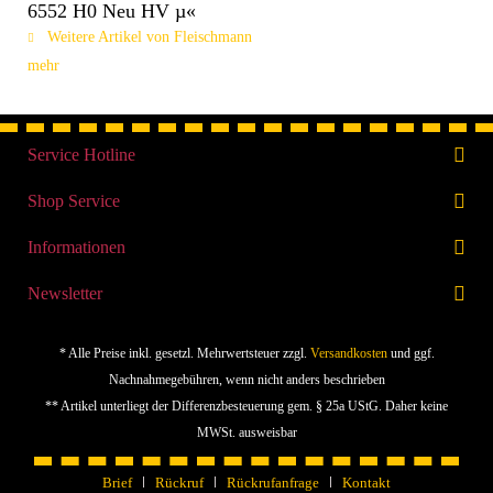
6552 H0 Neu HV µ«
Weitere Artikel von Fleischmann
mehr
Service Hotline
Shop Service
Informationen
Newsletter
* Alle Preise inkl. gesetzl. Mehrwertsteuer zzgl.
Versandkosten
und ggf.
Nachnahmegebühren, wenn nicht anders beschrieben
** Artikel unterliegt der Differenzbesteuerung gem. § 25a UStG. Daher keine
MWSt. ausweisbar
Brief
Rückruf
Rückrufanfrage
Kontakt