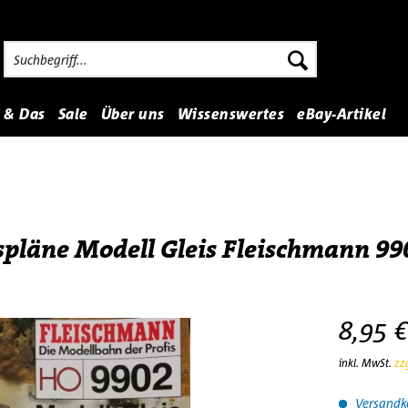
 & Das
Sale
Über uns
Wissenswertes
eBay-Artikel
spläne Modell Gleis Fleischmann 99
8,95 €
inkl. MwSt.
zz
Versandko