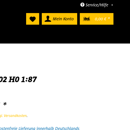
Service/Hilfe
Mein Konto
0,00 € *
02 H0 1:87
 *
gl. Versandkosten
.
stenfreie Lieferung innerhalb Deutschlands