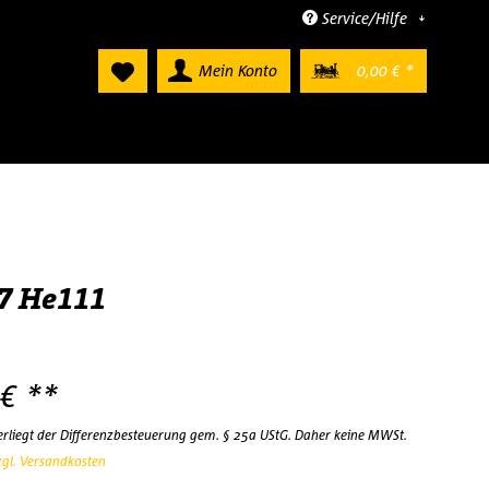
Service/Hilfe
Mein Konto
0,00 € *
87 He111
 € **
terliegt der Differenzbesteuerung gem. § 25a UStG. Daher keine MWSt.
zgl. Versandkosten