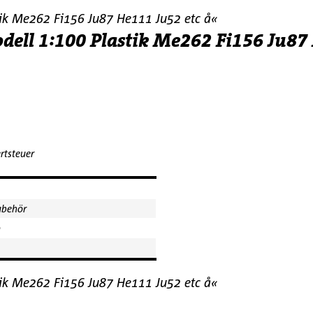
tik Me262 Fi156 Ju87 He111 Ju52 etc å«
dell 1:100 Plastik Me262 Fi156 Ju87
rtsteuer
ubehör
m
tik Me262 Fi156 Ju87 He111 Ju52 etc å«