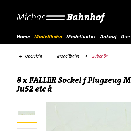
Home
Modellbahn
Modellautos
Ankauf
Dies
Übersicht
Modellbahn
Zubehör
8 x FALLER Sockel f Flugzeug M
Ju52 etc å