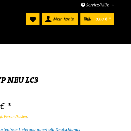
Service/Hilfe
Mein Konto
0,00 € *
VP NEU LC3
€ *
gl. Versandkosten
.
stenfreie Lieferung innerhalb Deutschlands