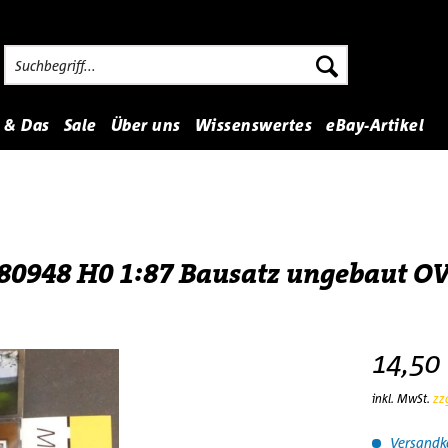
 & Das
Sale
Über uns
Wissenswertes
eBay-Artikel
 180948 H0 1:87 Bausatz ungebaut O
14,50 
inkl. MwSt.
zz
Versandko