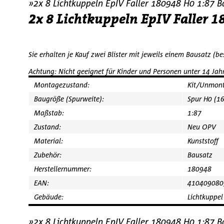
»2x 8 Lichtkuppeln EpIV Faller 180948 H0 1:87 
2x 8 Lichtkuppeln EpIV Faller
Sie erhalten je Kauf zwei Blister mit jeweils einem Bausatz (
Achtung: Nicht geeignet für Kinder und Personen unter 14 Jahr
Montagezustand:
Kit/Unmont
Baugröße (Spurweite):
Spur H0 (1
Maßstab:
1:87
Zustand:
Neu OPV
Material:
Kunststoff
Zubehör:
Bausatz
Herstellernummer:
180948
EAN:
410409080
Gebäude:
Lichtkuppel
»2x 8 Lichtkuppeln EpIV Faller 180948 H0 1:87 