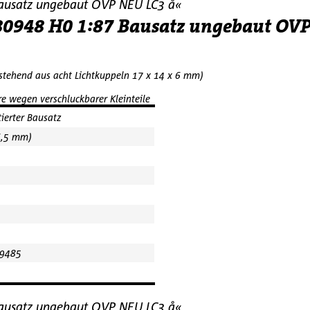
Bausatz ungebaut OVP NEU LC3 å«
 180948 H0 1:87 Bausatz ungebaut OV
bestehend aus acht Lichtkuppeln
17 x 14 x 6 mm
)
e wegen verschluckbarer Kleinteile
ierter Bausatz
6,5 mm)
9485
Bausatz ungebaut OVP NEU LC3 å«