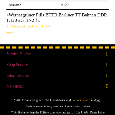
Maßstab:
1:120
»Wernesgrüner Pills BTTB Berliner TT Bahnen DDR
1:120 #G HN2 å«
Weitere Artikel von BTTB
mehr
Service Hotline
Shop Service
Informationen
Newsletter
* Alle Preise inkl. gesetzl. Mehrwertsteuer zzgl.
Versandkosten
und ggf.
Nachnahmegebühren, wenn nicht anders beschrieben
** Artikel unterliegt der Differenzbesteuerung gem. § 25a UStG. Daher keine