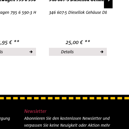
1:120 NEU
agen 795 6 590-3 HERIS 20041- 1 TT 1:120 NEU
346 607-5 Diesellok Gehäuse DB Gelb Gelbor
Roco
,95 € **
25,00 € **
ls
Details
Newsletter
legung
Abonnieren Sie den kostenlosen Newsletter und
verpassen Sie keine Neuigkeit oder Aktion mehr