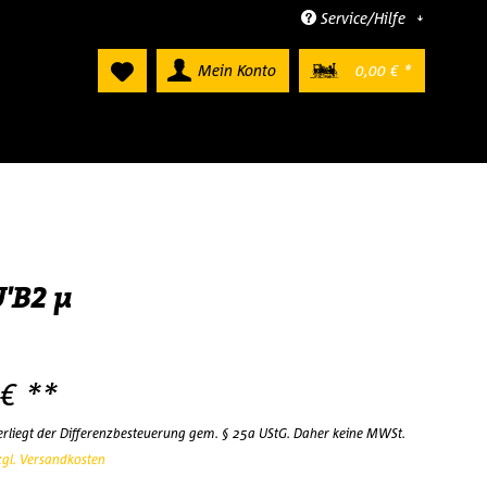
Service/Hilfe
Mein Konto
0,00 € *
U'B2 µ
 € **
terliegt der Differenzbesteuerung gem. § 25a UStG. Daher keine MWSt.
zgl. Versandkosten