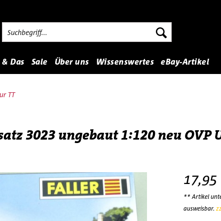
 & Das
Sale
Über uns
Wissenswertes
eBay-Artikel
ur TT
usatz 3023 ungebaut 1:120 neu OVP 
17,95
** Artikel un
ausweisbar.
z