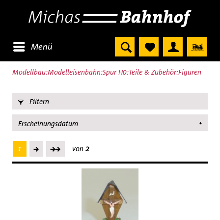
Menü
Modellbau:Modelleisenbahn:Spur H0:Teile & Zubehör:Figuren
Filtern
1
von
2