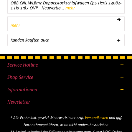
ÖBB CNL WLBmz Doppelstockschlafwagen Ep5 Heris 13082-
1 H0 1:87 OVP Neuwertig...
mehr
mehr
Kunden kauften auch
Service Hotline
Shop Service
Informationen
Newsletter
* Alle Preise inkl. gesetzl. Mehrwertsteuer zzgl.
Versandkosten
und ggf.
Nachnahmegebühren, wenn nicht anders beschrieben
** Artikel unterliegt der Differenzbesteuerung gem. § 25a UStG. Daher