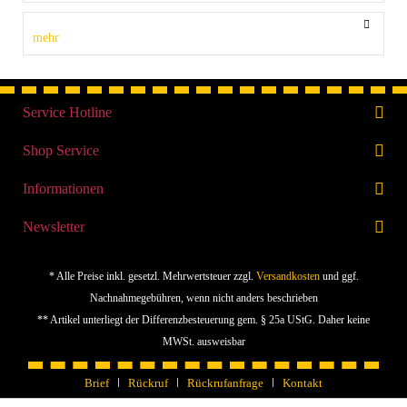
mehr
Service Hotline
Shop Service
Informationen
Newsletter
* Alle Preise inkl. gesetzl. Mehrwertsteuer zzgl.
Versandkosten
und ggf.
Nachnahmegebühren, wenn nicht anders beschrieben
** Artikel unterliegt der Differenzbesteuerung gem. § 25a UStG. Daher keine
MWSt. ausweisbar
Brief
Rückruf
Rückrufanfrage
Kontakt