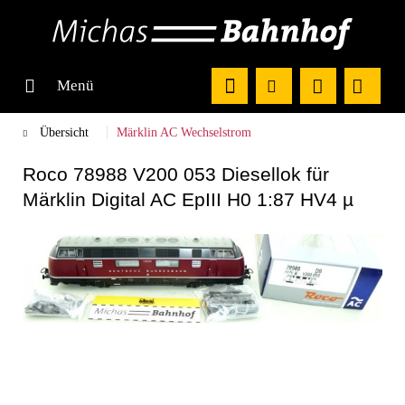
Menü
Übersicht
Märklin AC Wechselstrom
Roco 78988 V200 053 Diesellok für
Märklin Digital AC EpIII H0 1:87 HV4 µ