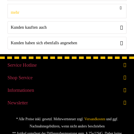
mehr
Kunden kauften auch
Kunden haben sich ebenfalls angesehen
Service Hotline
Shop Service
Informationen
Newsletter
* Alle Preise inkl. gesetzl. Mehrwertsteuer zzgl.
Versandkosten
und ggf.
Nachnahmegebühren, wenn nicht anders beschrieben
** Artikel unterliegt der Differenzbesteuerung gem. § 25a UStG. Daher keine